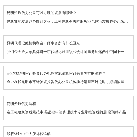
①企业必须备好负债表、本年利润、现金流量(正本)；
发票的做账联需不需要盖章？依据要求，企业和本人在出具发票时，务必保证依照号次序开具，填好新项目齐备，內容真正，笔迹清晰，所有联次一次复印，內容完全一致，并在发票联和抵扣联加盖发票专用章。因而，发票的做账联不用盖章。
昆明资质代办公司可以办理的资质有哪些？
②报表中全部学科相匹配的学科清单明细(盖上鲜章)要准备好；
代开票的发票如何盖章？一般来说，代开票所得税专用型发票，必须收款方加盖发票专用章，不用加盖税务机关代开票发票专用章；代开票一般发票，务必加盖税务机关代开票发票专用章，不用加盖收款方发票专用章。
建筑业的发展趋势红红火火，工程建筑有关的服务业也逐渐发展趋势起來。工程建筑资质是每一个建筑施工企业进到建筑业的通行卡，也是工程建筑企业承包建筑项目的门坎。一家专业的资质代办企业，其潜心在它的经营范围是着眼于为建筑施工企业出示资质服务项目，协助公司安心运营；普遍在除开精通于资质服务项目，还能为建筑工程公司出示别的建筑业有关的服务咨询。下边为大伙儿共享能够 代办公司的资质有什么。
③备好报表截至时的银行对账单(复印件盖上鲜章)；
云南助企兴财务管理有限公司成立多年，专业承接，昆明资质代办、昆明代理记账、昆明审计验资等50项工商、财税、审计业务，秉承以服务周到，费用低廉原则，会计师以上职称为您提供一条龙专业服务，洽谈业务奔驰，奥迪，专车接送，包您满意。24小时开机为您解决财税问题。惠存号码（咨询电话：15812068668），以解燃眉之急！我们的承诺：用心服务全程无忧，您只要放心的把生意越做越大！
建筑业企业资质分成施I施工总承包、专业承揽和施I劳务公司三个序列。在其中工程总承包序列沒有12个类型,-般分成4个级别(特等、一级、二级、三级);专业承揽序列设立36个类型，一般分成3个级别(一级、二级、三级);工程施工劳务公司序列不分类别和级别。之上类型和级别的资质专业的资质代办企业一般都能够申请办理。工程项目专项设计方案资质一般专业的资质代办公司也是能够 代办公司的。
④固资排查统计表及产权证明(例如：车辆行驶证复印件、房屋所有权证复印件、或土地交易合同书)；
昆明代理记账机构和会计师事务所有什么区别
工程项目专项设计方案资质有8种种类各自为:
⑤来往企业推送来往询证函(大伙儿要留意的是，来往企业额度三万之上才提前准备询证函)；
我们今天给大家具体讲一讲代理记账组织和会计师事务所这两个中间不一样的地区具体表现。它们的区别具体表现在公司资质证书、业务范围、服务资质证书、价钱花费4个层面。下边就详解一下彼此之间的不同之处。
1、建筑装饰设计工程设计专项资质
⑥长期性投资协议书复印件；
公司特性
2、智能化建筑控制系统设计专项资质
⑦短期贷款、长期性借协议书复印件；
企业找昆明审计验资代办机构实施清算审计有着怎样的流程？
会计师事务所是有限责任公司公司，昆明代理记账公司公司只有是有限责任公司公司。
3、金属幕墙工程设计专项资质
企业在找昆明市审计验资报告代办公司机构执行清算审计之时，必须依照有关的流程步骤去实际操作。殊不知，很多人针对这些方面的专业知识并并不是非常的掌握，而大家毫无疑问的是，这跟企业记账报税拥有紧密联系的关联。接下去，大家就实际来了解一下清算审计的步骤。
⑧被财务审计企业企业营业执照复印件；
业务范围
4、轻钢结构工程设计专项资质
1、首先，企业必须对目前市面上的第三方审计机构开展调查，要尽量地寻找技术专业靠谱的审计企业开展授权委托。
⑨创立时的汇算清缴报告复印件；
会计师事务所一定有着具备职业资格考试的申请注册会计师和税务师，是以从业财务审计、税收评定业务流程主导的服务性中介公司机的运营构，还可以从业代理记账公司服务，其个人行为要遭受产业协会的监管。昆明代理记账公司的业务范围较为受到限制，不可以从业财务审计、税收鉴证业务，不能够出示有关公证汇报，主要是出示昆明代理记账兼纳税申报服务，自身并不具有一定的公信力。
5、园林规划设计工程设计专项资质
昆明资质代办流程
2、接下去，审计机构理应对清算企业的运营自然环境及审计风险性开展评定，这主要是以便减少重特大错报几率。
⑩企业章程复印件及其截至报表时的税收申报表复印件。
服务资质证书
在工程建筑资质规范中,是必须申请办理技术专业承揽资质的,那麼预拌产品混凝土搅拌站资质的办理手续都是有哪两步呢?
6、消防设备工程设计专项资质
3、这里，大伙儿必须留意的是，若审计机构评定根据，彼此将进一步明确合作关系。一旦明确后，会由审计机构核心，与被审计企业签署宣布审计服务合同，以对审计期内涉及到的实际事宜与彼此责任开展确立。
我建议众多的企业在开展财务审计之时，先要检查一下资料是不是提前准备齐备。企业理应齐备资料后再做财务审计，那样能够 降低许多 的不便，另外也有利于時间的节约。云南助企兴财务管理有限公司成立多年，专业承接，昆明资质代办、昆明代理记账、昆明审计验资等50项工商、财税、审计业务，秉承以服务周到，费用低廉原则，会计师以上职称为您提供一条龙专业服务，洽谈业务奔驰，奥迪，专车接送，包您满意。24小时开机为您解决财税问题。惠存号码（咨询电话：15812068668），以解燃眉之急！我们的承诺：用心服务全程无忧，您只要放心的把生意越做越大！
会计师事务所以及分所能够 依规从业代理记账公司业务流程。代理记账公司要从业昆明代理记账业务流程理应经县级以上地区市人民政府行政机关准许，领到由国家财政部统一要求款式的代理记账公司经营许可证。实际审核行政机关由省、自治州、市辖区、省级城市市人民政府行政机关明确。
资质代办步骤能够 分成下列两步:首先申请办理企业营业执照;其次税务登记;接着组织机构代码;然后cnas认证;再然后建筑施工企业资质证;最后砼重点试验室资质。环境评价要到环境保护局,cnas认证要到省质监局,建筑施工企业资质证、砼重点试验室资质要到省建设厅。以混凝土搅拌站资质代办为例子，在申请办理混凝土搅拌站资质前应清晰大家申请办理的是哪一级资质，混凝土搅拌站资质能够 分成二级，三级。一般建筑施工企业申请办理资质时从初级开始，也就是三级资质刚开始申请办理，下边详尽列举一下各个资质申请办理的规定!
7、自然环境工程设计专项资质
4、一般状况下，清算企业所需材料包含企业情况原材料及运营材料，并依照《材料清单》做审计早期有关提前准备。
价钱花费
股权转让中个人所得税详解
混凝土搅拌站资质三级规范的申请办理规定以下: