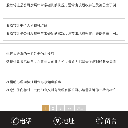
8、照明灯具工程设计专项资质
5、审计机构建立审计工作中工作组，：这主要是以便对清算企业运营自然环境及情况开展深入了解，随后在为此为根据制订实际清算审计工作规划。
股权转让是公司发展中常常碰到的状况，通常出現股权转让关键是由于例如企业融资或是别的创业人加盟代理入股投资或是是股份有限责任公司的股份持有者将自身的一部分股份或是所有股份以有偿服务的方式转让给别人的，这种状况下能出現股权转让。
会计师事务所对其隶属的服务工作人员资质证书规定更高，因此他们出示的服务价钱花费也更高。昆明代理记账公司相比而言，资质证书规定并不是很高，价钱花费也相对性划算。
1.设立混泥土重点试验室和详细的实验仪器。
云南助企兴财务管理有限公司成立多年，专业承接，昆明资质代办、昆明代理记账、昆明审计验资等50项工商、财税、审计业务，秉承以服务周到，费用低廉原则，会计师以上职称为您提供一条龙专业服务，洽谈业务奔驰，奥迪，专车接送，包您满意。24小时开机为您解决财税问题。惠存号码（咨询电话：15812068668），以解燃眉之急！我们的承诺：用心服务全程无忧，您只要放心的把生意越做越大！
6、派发《审计通知书》，另外必须在通知单里边告之清算企业审计時间。
什么叫股权转让？
云南助企兴财务管理有限公司成立多年，专业承接，昆明资质代办、昆明代理记账、昆明审计验资等50项工商、财税、审计业务，秉承以服务周到，费用低廉原则，会计师以上职称为您提供一条龙专业服务，洽谈业务奔驰，奥迪，专车接送，包您满意。24小时开机为您解决财税问题。惠存号码（咨询电话：15812068668），以解燃眉之急！我们的承诺：用心服务全程无忧，您只要放心的把生意越做越大！
2.商混站公司的项目投资注册资本在1000万之上。公司的资产总额在1200万之上。
7、审计工作人员进场，工作人员来齐后，接下去必须对清算企业进行清算审计，另外也会对期内发觉的难题和案件线索开展详尽纪录，产生审计工作底稿。
股权转让中个人所得税详解
股权转让就是指股份持有者将自身拥有的股东权利以有偿服务的方式转让给别人，使其得到股份的民事法律关系个人行为。
3.优秀人才层面公司主管具备三年之上从业该制造行业有关的工程项目管理方面亲身经历或具备初级之上职称。专业技术人员具备2年之上从业商品混凝土生产制造的工作经验并具备有关技术专业初级之上职称。财会人员必须有初级之上财务会计职称。公司内有职称的工程设计和经济发展技术人员不少于8人。在其中工程项目专业技术人员不少于五人,工程项目技.
股权转让是公司发展中常常碰到的状况，通常出現股权转让关键是由于例如企业融资或是别的创业人加盟代理入股投资或是是股份有限责任公司的股份持有者将自身的一部分股份或是所有股份以有偿服务的方式转让给别人的，这种状况下能出現股权转让。
8、梳理工作底稿，除此除此之外，还规定纪录的难题开展核查，随后产生基本审计建议。
什么叫个人所得税
术工作人员中，具备初级之上职称的不可低于两人。
什么叫股权转让？
9、进行所述流程后，必须与被审计企业有关责任人互换审计建议，使彼此达成一致。
个人所得税又被称作个税，主要是我国对该国中国公民、定居在该国地区的个人所得和海外本人来自该国的个人所得征缴的企业所得税，现阶段在我国个税免征额为3500元RMB。个税一共分成七个级别，各自相匹配征收率为3%、10%、20%、25%、30%、35%、45%。
4.整站源码配有1台30立方/钟头之上的拌和系统软件,商品混凝土运输车辆不少于5辆，辅送泵不少于1台.
年轻人必看的公司注册的小技巧
股权转让就是指股份持有者将自身拥有的股东权利以有偿服务的方式转让给别人，使其得到股份的民事法律关系个人行为。
10、在我们将之上全部事项解决好以后，必须出示宣布清算审计汇报。
股权转让必须缴纳个人所得税吗
数据信息显示信息，在青年人创业之初，很多人都是去考虑到税务总局组织代办公司注册申请注册、做账等业务流程。可是還是有一部分人觉得注册公司、做账、报税流程简易，自身花一点時间就能拿下了，较终造成 挑选代办公司业务流程的同业竞争已先一步开拓市场，占领市场了。
5.公司近三年工程决算收益1500万之上
什么叫个人所得税
云南助企兴财务管理有限公司成立多年，专业承接，昆明资质代办、昆明代理记账、昆明审计验资等50项工商、财税、审计业务，秉承以服务周到，费用低廉原则，会计师以上职称为您提供一条龙专业服务，洽谈业务奔驰，奥迪，专车接送，包您满意。24小时开机为您解决财税问题。惠存号码（咨询电话：15812068668），以解燃眉之急！我们的承诺：用心服务全程无忧，您只要放心的把生意越做越大！
股权转让由于是公司持仓人将本人持仓以有偿服务方式转让，因此必须缴纳个税，依据在我国《中华人民共和国个人所得税法》及其相匹配条例全文要求，本人股权转让个人所得被梳理为资产转让个人所得新项目，按股权转让的总收入额扣减资产固定资产原值和有效花费后的账户余额为应缴纳企业所得税额，可用20%的征收率，测算缴纳个人所得税。
注册公司找代理机构的益处
6.混凝土搅拌站的产品混凝土士总产量五万立方之上,产品品质达标。
个人所得税又被称作个税，主要是我国对该国中国公民、定居在该国地区的个人所得和海外本人来自该国的个人所得征缴的企业所得税，现阶段在我国个税免征额为3500元RMB。个税一共分成七个级别，各自相匹配征收率为3%、10%、20%、25%、30%、35%、45%。
留意：股权转让并并不是必然出現个税缴纳，仅有在产生股权转让后比资产固定资产原值出現股权溢价的状况下能会必须个税缴纳，倘若沒有出現股权溢价则不用缴纳个税。
在昆明办理商标注册你必须知道的事
据基本信息统计分析，申请者立即向工商管理局申请办理申请注册的驳回申诉率竟达到60%之上，申请者对现行政策都不掌握，当改动完原材料再度去申请办理时，被驳回申诉的概率依然很高，挑选代理机构的优点以下：
之上是资质代办步骤的基本信息，期待能够 帮上您。
股权转让必须缴纳个人所得税吗
在您注册商标时，云南助企兴财务管理有限公司小编需告诉你一些商标注册的常见问题，期待能对您有协助：
云南助企兴财务管理有限公司成立多年，专业承接，昆明资质代办、昆明代理记账、昆明审计验资等50项工商、财税、审计业务，秉承以服务周到，费用低廉原则，会计师以上职称为您提供一条龙专业服务，洽谈业务奔驰，奥迪，专车接送，包您满意。24小时开机为您解决财税问题。惠存号码（咨询电话：15812068668），以解燃眉之急！我们的承诺：用心服务全程无忧，您只要放心的把生意越做越大！
01代理机构代办公司能够 省时省力
云南助企兴财务管理有限公司成立多年，专业承接，昆明资质代办、昆明代理记账、昆明审计验资等50项工商、财税、审计业务，秉承以服务周到，费用低廉原则，会计师以上职称为您提供一条龙专业服务，洽谈业务奔驰，奥迪，专车接送，包您满意。24小时开机为您解决财税问题。惠存号码（咨询电话：15812068668），以解燃眉之急！我们的承诺：用心服务全程无忧，您只要放心的把生意越做越大！
股权转让由于是公司持仓人将本人持仓以有偿服务方式转让，因此必须缴纳个税，依据在我国《中华人民共和国个人所得税法》及其相匹配条例全文要求，本人股权转让个人所得被梳理为资产转让个人所得新项目，按股权转让的总收入额扣减资产固定资产原值和有效花费后的账户余额为应缴纳企业所得税额，可用20%的征收率，测算缴纳个人所得税。
1、商标并并不是一个非常简单的“名字”，仅仅“大数据可视化的标识”，在申办商标的状况下务必提供文字也是有相片
对创业人你来说,時间很是很珍贵的。技术专业的代理机构已详尽掌握申请办理的步骤和需要原材料,能够 说成游刃有余无需你花时间去掌握每一个事宜，跑每个政府机构，及其提前准备很多的申请注册原材料。
1
2
3
>>
尾页
留意：股权转让并并不是必然出現个税缴纳，仅有在产生股权转让后比资产固定资产原值出現股权溢价的状况下能会必须个税缴纳，倘若沒有出現股权溢价则不用缴纳个税。
注册商标的状况下，务必提供商标的JPG文件（或打印纸件）。就算是文本商标，也务必确立“字体效果”，确立是横排还是坚排，确立好每一个文字的间距和规格占有率，并将该文字制作成JPG文件进行提交，最终该JPG文件会打印在你的商标证上。因而并并不是像企业名称注册一样，如果提供名字就可以了。
02节约精力
电话
地址
留言
云南助企兴财务管理有限公司成立多年，专业承接，昆明资质代办、昆明代理记账、昆明审计验资等50项工商、财税、审计业务，秉承以服务周到，费用低廉原则，会计师以上职称为您提供一条龙专业服务，洽谈业务奔驰，奥迪，专车接送，包您满意。24小时开机为您解决财税问题。惠存号码（咨询电话：15812068668），以解燃眉之急！我们的承诺：用心服务全程无忧，您只要放心的把生意越做越大！
2、运用和商标证上样图不一样的商标，很有可能会导致被惩罚。
你将注册公司的事项交给代理公司处置权申请办理，能够 节省成本，进而把精力用在企业筹划及早期的市场拓展与宣传策划上，争得盈利化.