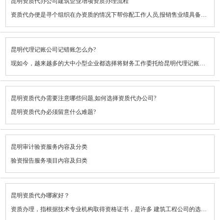
昆明资质代办公司建筑企业增项资质办理流程
4、公司公司股东大会决议；
资质代办便是寻个组织在办资质的情况下帮你配工作人员,报销售业绩具备主体资格的企业申请建筑业企业资质代办应具有以下基础标准:
5、公司清算组出示的经项目投资单归位或是结算主管部门确定的清算审计报告；
（一）具备考虑本规范规定的财产;
6、公司清算组发表三次清算公告的贴报；
昆明代理记账公司记错账怎么办?
（二）具备考虑本规范规定的注册建筑师以及他申请注册工作人员、工程项目专业技术人员、施工工地技术人员和技术工人;
现如今，越来越多的大中小型企业都选择将财务工作委托给昆明代理记账公司来“清理”。可是，在一部分状况下，一些企业在代理记账公司期限内遇到了记错账的状况。此刻应怎么办呢?在原文中，大伙儿名将着大家对这一难点进行具体把握!
7、公司的《企业法人营业执照》正、团本；
（三）具备考虑资质代办本规范规定的工程项目销售业绩;
现如今，越来越多的大中小型企业都选择将财务工作委托给昆明代理记账公司来"清理”，从而以进行节约经营成本费用，无需忧虑记账报税等工作上的目的。可是，由于现阶段目前市面上每一个昆明代理记账机构服务水平不-，一些小企业对代理记账公司公司进行选择，只是关注价格是否划得来，而没有去把握其真实服务质量。因此，在一部分状况下，一些企业在代理记账公司期限内遇到了记错账的状况。这时候要怎么办呢?接下来，原文中名将着大家针对这事进行具体把握!
8、公安机关收交企业图章的证明；
（四）具备必需的技术设备.
昆明资质代办需要注意哪些问题,如何选择资质代办公司?
9、税务局的补税证明；
有着多种资质是建筑企业整体实力的代表.要想提升自己的竞争能力,仅有增项资质,那麼,建筑企业增项资质有什么呢?如何办理建筑企业增项资质呢?下边昆明市资质代办企业给你介绍一下办理手续!
昆明资质代办必须留意什么难题?
10、银行账号答撤销证明。
目前,建筑业呈稳定升高趋势,各种各样从业建筑行业的公司应时而生.创立工程建筑公司全是必须具有资质的,假如申请办理资质代办该留意什么难题呢?昆明资质代办——资质大管家为您详细描述一下.
总而言之，之上原材料必须齐备，由于仅有那样，才可以一切顺利地办理审计验资。
昆明审计验资服务内容及分类
验资报告服务项目內容及归类
验资报告就是指会计会计师事务所依规接纳授权委托，对被验审企业注册资金的实付情况或注册资金及资本公积的变动情况开展验审，并出具汇算清缴报告。《验资报告》在申请办理企业登记、申请办理税务变更、审签出资证明书和***结汇等层面拥有极关键的主要用途！
昆明资质代办哪家好？
方法
资质办理，指根据技术专业机构取得资格证书，是许多 建筑工程公司的选择。有关资质证书得话，想来大伙儿全是掌握的，它是企业投标报价和工程施工的资质证实。过去的情况下，我国在这些方面管理方法不严苛。在十五年新标准颁布后，全国各地都提升了资质管理。在代申请办理机构的选择上，大伙儿还必须根据下列几层面来辨别。
商品注资、专利权注资、土地使用权证注资、未分配利润转增、可转债、退还资产、弥补亏损等