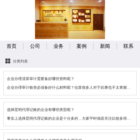
首页
公司
业务
案例
新闻
联系
分类列表
企业办理清算审计需要备好哪些资料呢？
企业办理审计验资必须备好什么材料呢？估算很多人对于此事也不太掌握，可是，这跟企业记账报税拥有紧密的关联，因此 ，我觉得众多的创业人们必须认真地了解一下这些方面的专业知识。
一般状况下，企业必须备好下列材料：
选择昆明代理记账的企业有哪些类型呢？
1、首先，必须备好公司法人代表签定的《企业知法人申请注销登记注册书》；
事实上选择昆明代理记账的企业是十分多的，大家平时倘若关注比较多得话就掌握它能够为大家提供的服务是十分的多方位的，不论是啥类型的企业在选择之后都可以得到 很多的帮助。接下来大伙儿就给大家讲讲选择昆明代理记账的企业基本有哪些类型。
2、企业清算组特定工作人员或授权委托企业备案代理公司办理企业法人销户备案的证明也是不可或缺的；
从目前的市场行情走势来看，选择昆明代理记账公司服务的企业主要是3种类型，可是随着着代账核心价值不断推广营销，会出現很多的企业选择代账服务。根据市场的需求剖析哪些类型企业更趋于代理记账公司服务呢？尽管代理记账公司服务行业发展十分迅速，但也并并并不是每一个企业在经营上都是选择代账服务。根据现如今市场销售情况分析，选择昆明代理记账服务的企业重要有3种类型。
3、项目投资企业核查愿意的文档，公司按照《公道司法》做出的决定或决策，人民法院得出的倒闭判决文档；