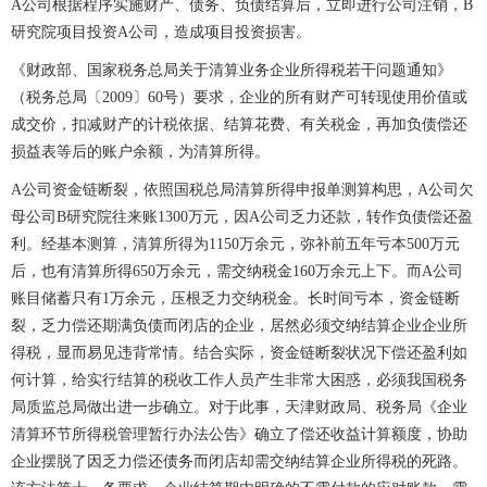
A公司根据程序实施财产、债务、负债结算后，立即进行公司注销，B
研究院项目投资A公司，造成项目投资损害。
《财政部、国家税务总局关于清算业务企业所得税若干问题通知》
（税务总局〔2009〕60号）要求，企业的所有财产可转现使用价值或
成交价，扣减财产的计税依据、结算花费、有关税金，再加负债偿还
损益表等后的账户余额，为清算所得。
A公司资金链断裂，依照国税总局清算所得申报单测算构思，A公司欠
母公司B研究院往来账1300万元，因A公司乏力还款，转作负债偿还盈
利。经基本测算，清算所得为1150万余元，弥补前五年亏本500万元
后，也有清算所得650万余元，需交纳税金160万余元上下。而A公司
账目储蓄只有1万余元，压根乏力交纳税金。长时间亏本，资金链断
裂，乏力偿还期满负债而闭店的企业，居然必须交纳结算企业企业所
得税，显而易见违背常情。结合实际，资金链断裂状况下偿还盈利如
何计算，给实行结算的税收工作人员产生非常大困惑，必须我国税务
局质监总局做出进一步确立。对于此事，天津财政局、税务局《企业
清算环节所得税管理暂行办法公告》确立了偿还收益计算额度，协助
企业摆脱了因乏力偿还债务而闭店却需交纳结算企业所得税的死路。