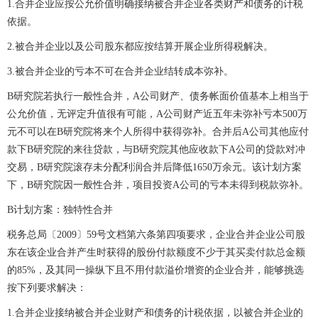
1.合并企业应按公允价值明确接纳被合并企业各类财产和债务的计税
依据。
2.被合并企业以及公司股东都应按结算开展企业所得税解决。
3.被合并企业的亏本不可在合并企业结转成本弥补。
B研究院若执行一般性合并，A公司财产、债务帐面价值基本上相当于
公允价值，无评定升值很有可能，A公司财产近五年未弥补亏本500万
元不可以在B研究院将来个人所得中获得弥补。合并后A公司其他应付
款下B研究院的来往贷款，与B研究院其他应收款下A公司的贷款对冲
交易，B研究院滚存未分配利润合并后降低1650万余元。该计划方案
下，B研究院因一般性合并，项目投资A公司的亏本未得到税款弥补。
B计划方案：独特性合并
税务总局〔2009〕59号文档第六条第四项要求，企业合并企业公司股
东在该企业合并产生时获得的股份付款额度不少于其买卖付款总金额
的85%，及其同一操纵下且不用付款溢价增资的企业合并，能够挑选
按下列要求解决：
1.合并企业接纳被合并企业财产和债务的计税依据，以被合并企业的