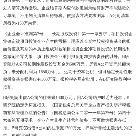
该方法第十一条要求，企业结算期内明确的不需付款的应对账款，需
划入清算所得缴税。企业结算期内应付款但因为结算财产不能还款的
订单项，不用划入清算所得缴税。依据该方法要求测算，A公司清算
所得为-150万余元。
《企业会计准则第2号——长期股权投资》第十一条要求，项目投资企
业确定被项目投资企业产生的亏损，理应以长期性股权投资基金的帐
面价值及其别的本质上组成对被项目投资企业净项目投资的长期性利
益减记至零为限，项目投资企业承担担负附加损害责任的以外。B研
究院对A公司长期性股权投资基金为500万元，尽管A公司资产总额为
负，未分配利润为-1650万余元，远高于资本公积，但可确定长期性股
权投资基金损害仅有500万元。报检税务局审批后，在B研究院盈利中
抵扣。
B研究院出借A公司的往来账1300万元，因A公司销户时乏力还款，B
研究院确定为坏账损失。《国家税务总局关于企业资产损失所得税税
前扣除管理办法的公告》（国税总局公示二零一一年第25号）第四十
六条第五项要求，企业产生非生产经营的债务，不可做为损害在抵
扣。B研究院出借A公司的往来账1300万元，归属于非经主题活动的贷
款，稅前没法扣减。