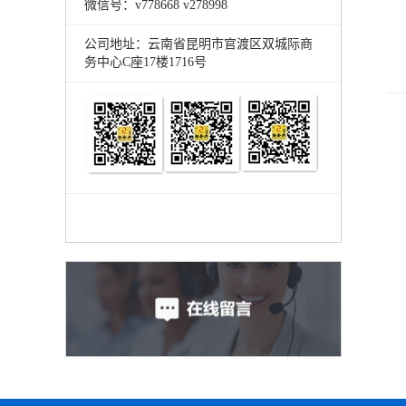
微信号：v778668 v278998
公司地址：云南省昆明市官渡区双城际商
务中心C座17楼1716号